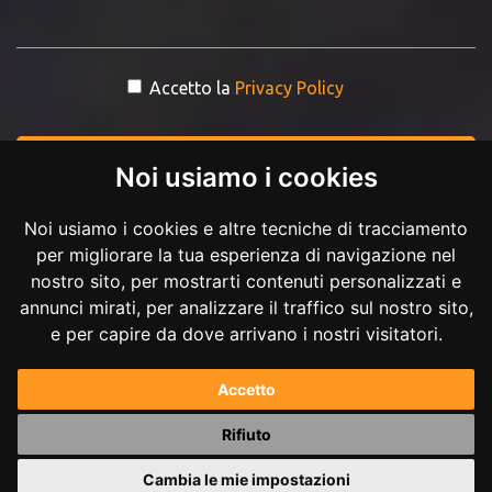
Accetto la
Privacy Policy
INVIA MESSAGGIO
Noi usiamo i cookies
Noi usiamo i cookies e altre tecniche di tracciamento
per migliorare la tua esperienza di navigazione nel
nostro sito, per mostrarti contenuti personalizzati e
annunci mirati, per analizzare il traffico sul nostro sito,
e per capire da dove arrivano i nostri visitatori.
Copyright © 2017-2026 Andrea Ilici. Tutti i diritti riservati.
Accetto
P.IVA 02711210027
Rifiuto
Powered by
Andrea Ilici
Cambia le mie impostazioni
|
mappa del sito
gestisci cookie