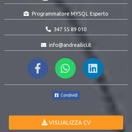
Programmatore MYSQL Esperto
347 55 89 010
info@andreailici.it
Condividi
VISUALIZZA CV