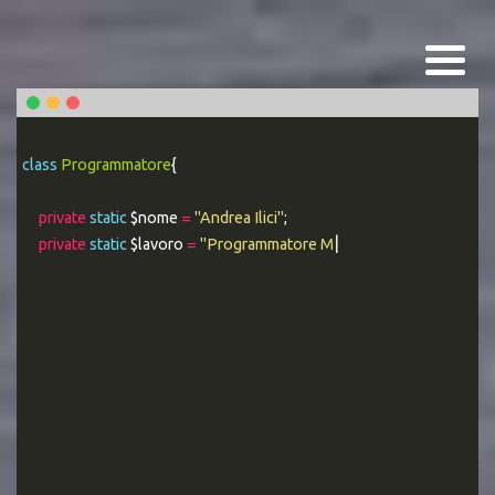
class
Programmatore
{
private
static
$nome
=
"Andrea Ilici"
;
private
static
$lavoro
=
"Programmatore MYSQL Esperto"
;
|
public sta