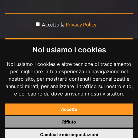
Accetto la
Privacy Policy
INVIA MESSAGGIO
Noi usiamo i cookies
Noi usiamo i cookies e altre tecniche di tracciamento
per migliorare la tua esperienza di navigazione nel
nostro sito, per mostrarti contenuti personalizzati e
annunci mirati, per analizzare il traffico sul nostro sito,
e per capire da dove arrivano i nostri visitatori.
Copyright © 2017-2026 Andrea Ilici. Tutti i diritti riservati.
Accetto
P.IVA 02711210027
Rifiuto
Powered by
Andrea Ilici
Cambia le mie impostazioni
|
mappa del sito
gestisci cookie