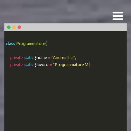
class
Programmatore
{
private
static
$nome
=
"Andrea Ilici"
;
private
static
$lavoro
=
"Programmatore MYSQL Esperto"
;
|
public stat