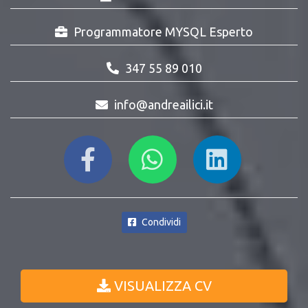
Programmatore MYSQL Esperto
347 55 89 010
info@andreailici.it
Condividi
VISUALIZZA CV