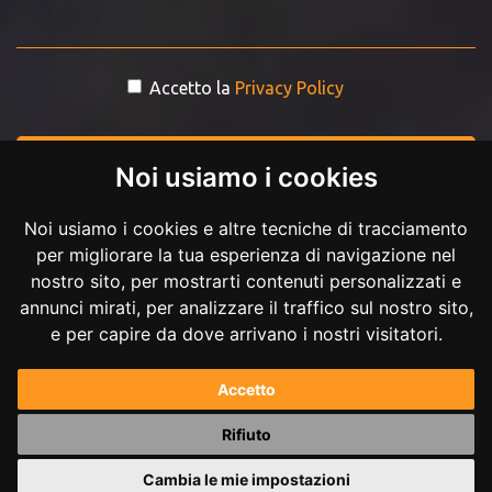
Accetto la
Privacy Policy
INVIA MESSAGGIO
Noi usiamo i cookies
Noi usiamo i cookies e altre tecniche di tracciamento
per migliorare la tua esperienza di navigazione nel
nostro sito, per mostrarti contenuti personalizzati e
annunci mirati, per analizzare il traffico sul nostro sito,
e per capire da dove arrivano i nostri visitatori.
Copyright © 2017-2026 Andrea Ilici. Tutti i diritti riservati.
Accetto
P.IVA 02711210027
Rifiuto
Powered by
Andrea Ilici
Cambia le mie impostazioni
|
mappa del sito
gestisci cookie