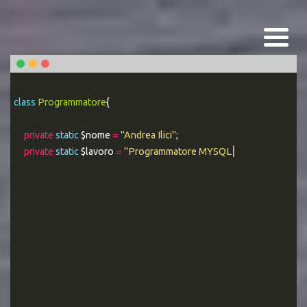
class
Programmatore
{
private
static
$nome
=
"Andrea Ilici"
;
private
static
$lavoro
=
"Programmatore MYSQL Esperto"
;
|
public static