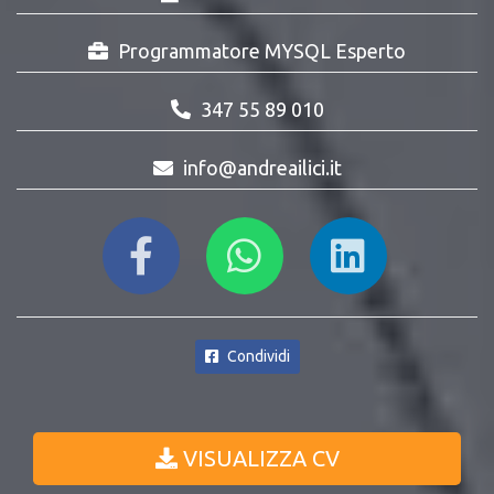
Programmatore MYSQL Esperto
347 55 89 010
info@andreailici.it
Condividi
VISUALIZZA CV