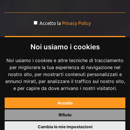
Accetto la
Privacy Policy
INVIA MESSAGGIO
Noi usiamo i cookies
Noi usiamo i cookies e altre tecniche di tracciamento
per migliorare la tua esperienza di navigazione nel
nostro sito, per mostrarti contenuti personalizzati e
annunci mirati, per analizzare il traffico sul nostro sito,
e per capire da dove arrivano i nostri visitatori.
Copyright © 2017-2026 Andrea Ilici. Tutti i diritti riservati.
Accetto
P.IVA 02711210027
Rifiuto
Powered by
Andrea Ilici
Cambia le mie impostazioni
|
mappa del sito
gestisci cookie