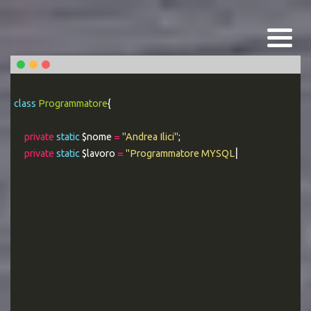
class
Programmatore
{
private
static
$nome
=
"Andrea Ilici"
;
private
static
$lavoro
=
"Programmatore MYSQL Esperto"
;
|
public static