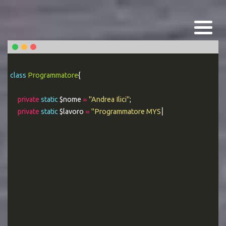
class
Programmatore
{
private
static
$nome
=
"Andrea Ilici"
;
private
static
$lavoro
=
"Programmatore MYSQL Esperto"
;
|
public stat