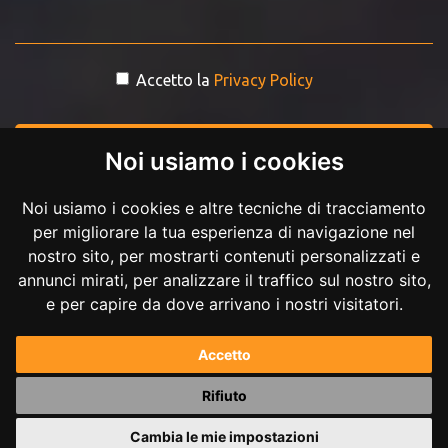
Accetto la
Privacy Policy
INVIA MESSAGGIO
Noi usiamo i cookies
Noi usiamo i cookies e altre tecniche di tracciamento
per migliorare la tua esperienza di navigazione nel
nostro sito, per mostrarti contenuti personalizzati e
annunci mirati, per analizzare il traffico sul nostro sito,
e per capire da dove arrivano i nostri visitatori.
Copyright © 2017-2026 Andrea Ilici. Tutti i diritti riservati.
Accetto
P.IVA 02711210027
Rifiuto
Powered by
Andrea Ilici
Cambia le mie impostazioni
|
mappa del sito
gestisci cookie