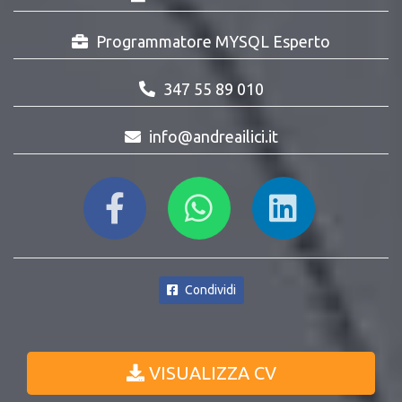
Programmatore MYSQL Esperto
347 55 89 010
info@andreailici.it
Condividi
VISUALIZZA CV