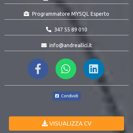
Programmatore MYSQL Esperto
347 55 89 010
info@andreailici.it
Condividi
VISUALIZZA CV