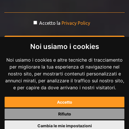
Accetto la
Privacy Policy
INVIA MESSAGGIO
Noi usiamo i cookies
Noi usiamo i cookies e altre tecniche di tracciamento
per migliorare la tua esperienza di navigazione nel
nostro sito, per mostrarti contenuti personalizzati e
annunci mirati, per analizzare il traffico sul nostro sito,
e per capire da dove arrivano i nostri visitatori.
Copyright © 2017-2026 Andrea Ilici. Tutti i diritti riservati.
Accetto
P.IVA 02711210027
Rifiuto
Powered by
Andrea Ilici
Cambia le mie impostazioni
|
mappa del sito
gestisci cookie