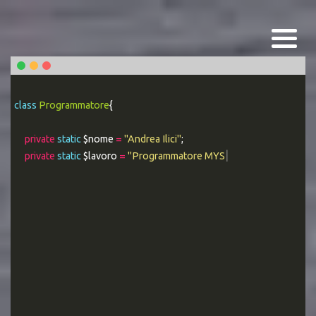
class
Programmatore
{
private
static
$nome
=
"Andrea Ilici"
;
private
static
$lavoro
=
"Programmatore MYSQL Esperto"
;
|
public static