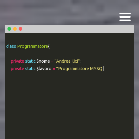
class
Programmatore
{
private
static
$nome
=
"Andrea Ilici"
;
private
static
$lavoro
=
"Programmatore MYSQL Esperto"
;
|
public static