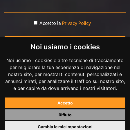
Accetto la
Privacy Policy
INVIA MESSAGGIO
Noi usiamo i cookies
Noi usiamo i cookies e altre tecniche di tracciamento
per migliorare la tua esperienza di navigazione nel
nostro sito, per mostrarti contenuti personalizzati e
annunci mirati, per analizzare il traffico sul nostro sito,
e per capire da dove arrivano i nostri visitatori.
Copyright © 2017-2026 Andrea Ilici. Tutti i diritti riservati.
Accetto
P.IVA 02711210027
Rifiuto
Powered by
Andrea Ilici
Cambia le mie impostazioni
|
mappa del sito
gestisci cookie