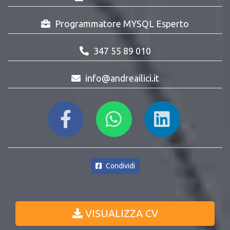
Programmatore MYSQL Esperto
347 55 89 010
info@andreailici.it
Condividi
VISUALIZZA CV