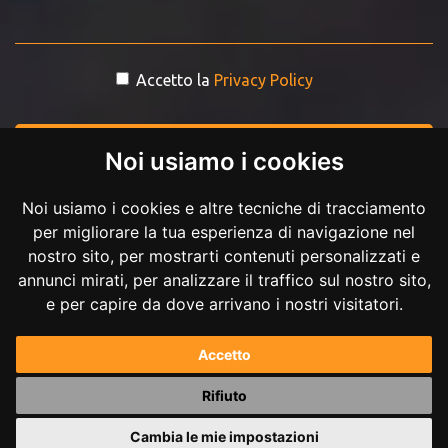
Accetto la
Privacy Policy
INVIA MESSAGGIO
Noi usiamo i cookies
Noi usiamo i cookies e altre tecniche di tracciamento
per migliorare la tua esperienza di navigazione nel
nostro sito, per mostrarti contenuti personalizzati e
annunci mirati, per analizzare il traffico sul nostro sito,
e per capire da dove arrivano i nostri visitatori.
Copyright © 2017-2026 Andrea Ilici. Tutti i diritti riservati.
Accetto
P.IVA 02711210027
Rifiuto
Powered by
Andrea Ilici
Cambia le mie impostazioni
|
mappa del sito
gestisci cookie