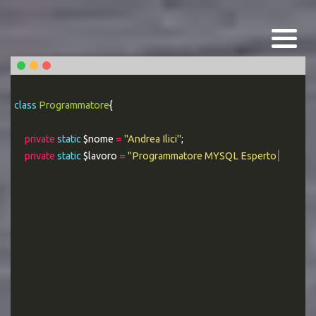
class
Programmatore
{
private
static
$nome
=
"Andrea Ilici"
;
private
static
$lavoro
=
"Programmatore MYSQL Esperto"
;
|
public static
functi