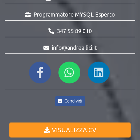
Programmatore MYSQL Esperto
347 55 89 010
info@andreailici.it
Condividi
VISUALIZZA CV