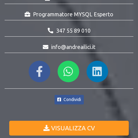
Programmatore MYSQL Esperto
347 55 89 010
info@andreailici.it
Condividi
VISUALIZZA CV