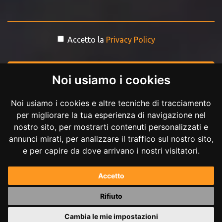
Accetto la
Privacy Policy
INVIA MESSAGGIO
Noi usiamo i cookies
Noi usiamo i cookies e altre tecniche di tracciamento
per migliorare la tua esperienza di navigazione nel
nostro sito, per mostrarti contenuti personalizzati e
annunci mirati, per analizzare il traffico sul nostro sito,
e per capire da dove arrivano i nostri visitatori.
Copyright © 2017-2026 Andrea Ilici. Tutti i diritti riservati.
Accetto
P.IVA 02711210027
Rifiuto
Powered by
Andrea Ilici
Cambia le mie impostazioni
|
mappa del sito
gestisci cookie