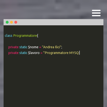
class
Programmatore
{
private
static
$nome
=
"Andrea Ilici"
;
private
static
$lavoro
=
"Programmatore MYSQL Esperto"
;
|
public stati