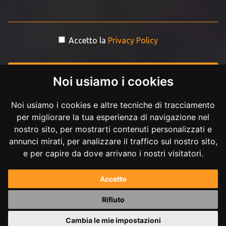
Accetto la
Privacy Policy
INVIA MESSAGGIO
Noi usiamo i cookies
Noi usiamo i cookies e altre tecniche di tracciamento
per migliorare la tua esperienza di navigazione nel
nostro sito, per mostrarti contenuti personalizzati e
annunci mirati, per analizzare il traffico sul nostro sito,
e per capire da dove arrivano i nostri visitatori.
Copyright © 2017-2026 Andrea Ilici. Tutti i diritti riservati.
Accetto
P.IVA 02711210027
Rifiuto
Powered by
Andrea Ilici
Cambia le mie impostazioni
|
mappa del sito
gestisci cookie