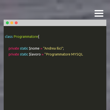
class
Programmatore
{
private
static
$nome
=
"Andrea Ilici"
;
private
static
$lavoro
=
"Programmatore MYSQL Esperto"
;
|
public stat