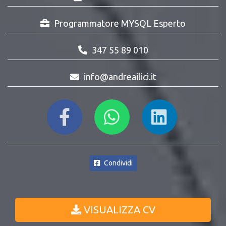
Programmatore MYSQL Esperto
347 55 89 010
info@andreailici.it
Condividi
VISUALIZZA CV