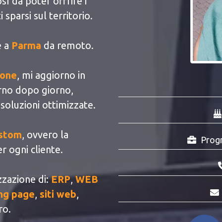
ì da poter offrire i
i sparsi sul territorio.
e a
Parma
da remoto.
ione
, mi aggiorno in
rno dopo giorno,
 soluzioni ottimizzate.
ustom
, ovvero la
Prog
r ogni cliente.
zzazione di:
ERP
,
WEB
ng page
,
siti web
,
ro.