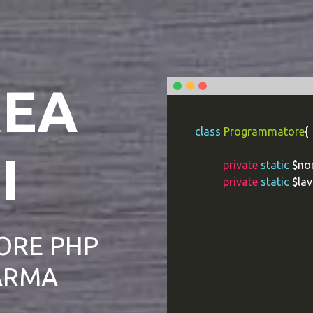
EA
class
Programmatore
{
I
private
static
$no
private
static
$lav
RE PHP
ARMA