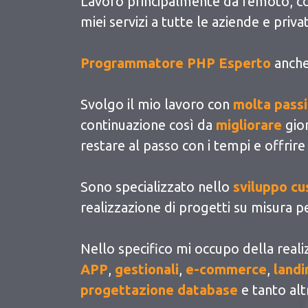
Lavoro principalmente da remoto, cos
miei servizi a tutte le aziende e privat
Programmatore PHP Esperto
anch
Svolgo il mio lavoro con
molta pass
continuazione così da
migliorare
gio
restare al passo con i tempi e offrire
Sono specializzato nello
sviluppo c
realizzazione di progetti su misura pe
Nello specifico mi occupo della reali
APP
,
gestionali
,
e-commerce
,
landi
progettazione database
e tanto alt