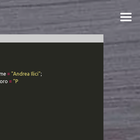
me
=
"Andrea Ilici"
;
oro
=
"Programmatore P
|