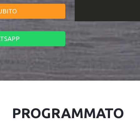
UBITO
ATSAPP
CON
|