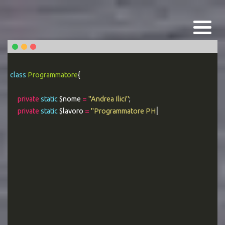
class
Programmatore
{
private
static
$nome
=
"Andrea Ilici"
;
private
static
$lavoro
=
"Programmatore PHP Esperto"
;
|
public stati