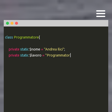
class
Programmatore
{
private
static
$nome
=
"Andrea Ilici"
;
private
static
$lavoro
=
"Programmatore PHP Esperto"
;
|
public stati