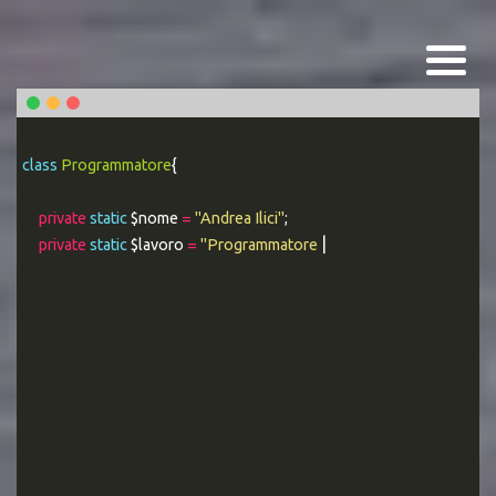
class
Programmatore
{
private
static
$nome
=
"Andrea Ilici"
;
private
static
$lavoro
=
"Programmatore WEB Esperto"
;
|
public static