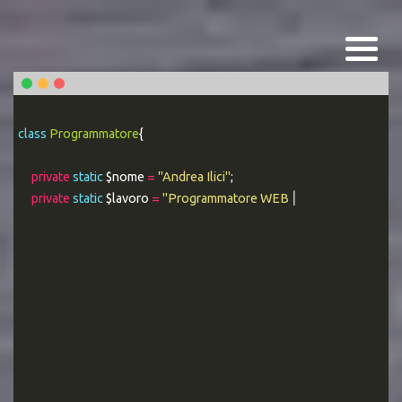
class
Programmatore
{
private
static
$nome
=
"Andrea Ilici"
;
private
static
$lavoro
=
"Programmatore WEB Esperto"
;
|
public static