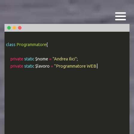
class
Programmatore
{
private
static
$nome
=
"Andrea Ilici"
;
private
static
$lavoro
=
"Programmatore WEB Esperto"
;
|
public stati