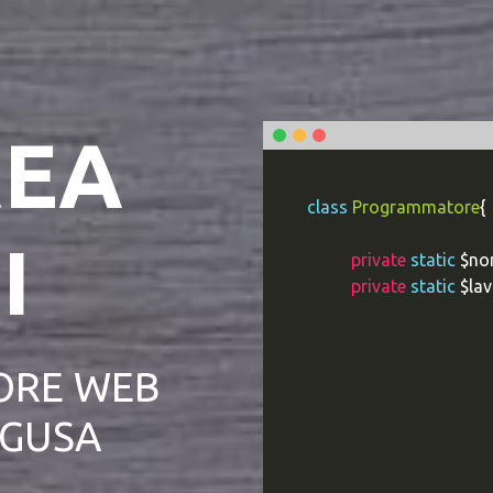
EA
class
Programmatore
{
I
private
static
$no
private
static
$lav
public static
|
RE WEB
AGUSA