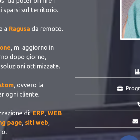
ì da poter offrire i
i sparsi sul territorio.
e a
Ragusa
da remoto.
ione
, mi aggiorno in
rno dopo giorno,
 soluzioni ottimizzate.
ustom
, ovvero la
Progr
r ogni cliente.
zzazione di:
ERP
,
WEB
ng page
,
siti web
,
ro.