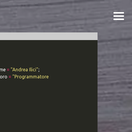
me
=
"Andrea Ilici"
;
oro
=
"Programmatore WEB Esperto"
;