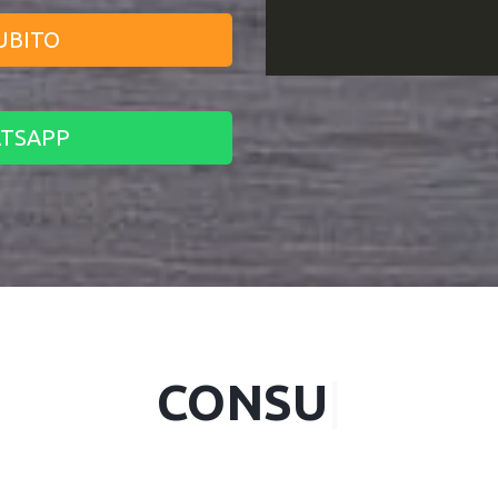
UBITO
ATSAPP
CONS
|