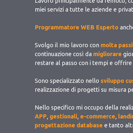
Lavoro principalmente da remoto, cos
miei servizi a tutte le aziende e privat
Programmatore WEB Esperto
anch
Svolgo il mio lavoro con
molta pass
continuazione così da
migliorare
gio
restare al passo con i tempi e offrire
Sono specializzato nello
sviluppo c
realizzazione di progetti su misura pe
Nello specifico mi occupo della reali
APP
,
gestionali
,
e-commerce
,
landi
progettazione database
e tanto alt