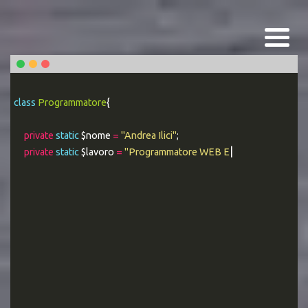
class
Programmatore
{
private
static
$nome
=
"Andrea Ilici"
;
private
static
$lavoro
=
"Programmatore WEB Esperto"
;
|
public static