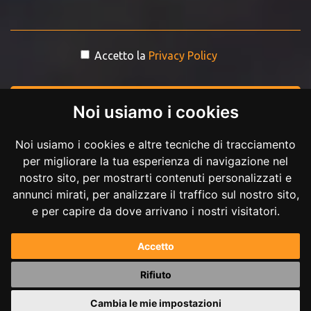
Accetto la
Privacy Policy
INVIA MESSAGGIO
Noi usiamo i cookies
Noi usiamo i cookies e altre tecniche di tracciamento
per migliorare la tua esperienza di navigazione nel
nostro sito, per mostrarti contenuti personalizzati e
annunci mirati, per analizzare il traffico sul nostro sito,
e per capire da dove arrivano i nostri visitatori.
Copyright © 2017-2026 Andrea Ilici. Tutti i diritti riservati.
Accetto
P.IVA 02711210027
Rifiuto
Powered by
Andrea Ilici
Cambia le mie impostazioni
|
mappa del sito
gestisci cookie