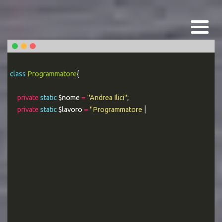
class
Programmatore
{
private
static
$nome
=
"Andrea Ilici"
;
private
static
$lavoro
=
"Programmatore WEB Esperto"
;
|
public stati